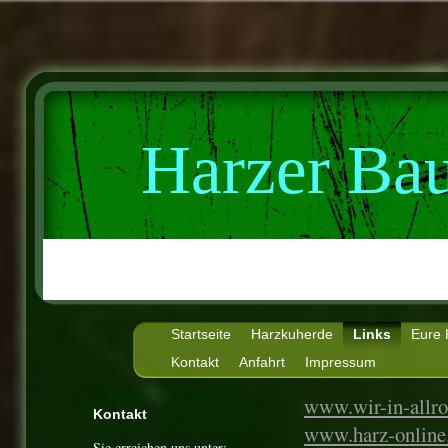
Harzer Ba
Startseite
Harzkuherde
Links
Eure
Kontakt
Anfahrt
Impressum
www.wir-in-allr
Kontakt
www.harz-online
Sie erreichen uns unter: